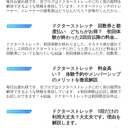
毎日お疲れ様です。当ブログはドクターストレッチに行く前の疑問を
解決できるような情報を発信しています。ドクターストレッチのトレ
ーナー。トレーナーの接客面はどうなんだろう？折角行くんだから会
話を楽しみたいなぁ結論 ドクターストレッチのトレーナー...
ドクターストレッチ 回数券と都
ドクターストレッチ
度払い どちらがお得？ 初回体
験が終わった2回目以降の料金と
支払い方法を解説します
ドクターストレッチ。初回体験が終わりました。そろそろ体が疲れて
きたし２回目のドクターストレッチに行こうと思うんだけど料金は？
回数券についても知りたいな結論：初回体験が終わった方。回数券は
4回以上ドクターストレッチに行けば料金的にお得です。今...
ドクターストレッチ 料金高
ドクターストレッチ
い？ 体験予約やメンバーシップ
のメリットを徹底解説
毎日お疲れ様です。当ブログはドクターストレッチに行く前の疑問を
解決できるような情報を発信しています。↓初回体験はお試し価格で
お試しができます！↓結論、ドクターストレッチは初回限定以外は
（格安マッサージ等と比較して）高く感じると思います。今回...
ドクターストレッチ 1回だけの
ドクターストレッチ
利用大丈夫？大丈夫です。理由を
解説します。