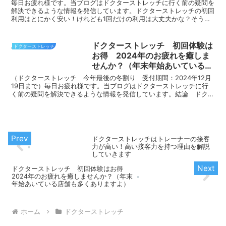
毎日お疲れ様です。当ブログはドクターストレッチに行く前の疑問を
解決できるような情報を発信しています。ドクターストレッチの初回
利用はとにかく安い！けれども1回だけの利用は大丈夫かな？そうで
すよね。通常価格のの半額程度で初回サービスが受けれます...
ドクターストレッチ 初回体験は
ドクターストレッチ
お得 2024年のお疲れを癒しま
せんか？（年末年始あいている店
舗も多くありますよ）
（ドクターストレッチ 今年最後の冬割り 受付期間：2024年12月
19日まで）毎日お疲れ様です。当ブログはドクターストレッチに行
く前の疑問を解決できるような情報を発信しています。結論 ドクタ
ーストレッチ初回は元々お得ですが今年最後の冬割りは...
ドクターストレッチはトレーナーの接客
力が高い！高い接客力を持つ理由を解説
していきます
ドクターストレッチ 初回体験はお得
2024年のお疲れを癒しませんか？（年末
年始あいている店舗も多くありますよ）
ホーム
ドクターストレッチ