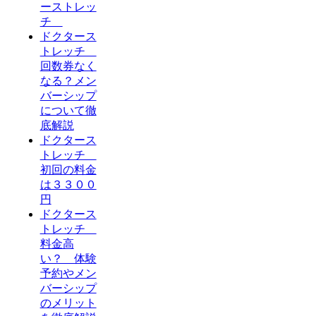
ーストレッ
チ
ドクタース
トレッチ
回数券なく
なる？メン
バーシップ
について徹
底解説
ドクタース
トレッチ
初回の料金
は３３００
円
ドクタース
トレッチ
料金高
い？ 体験
予約やメン
バーシップ
のメリット