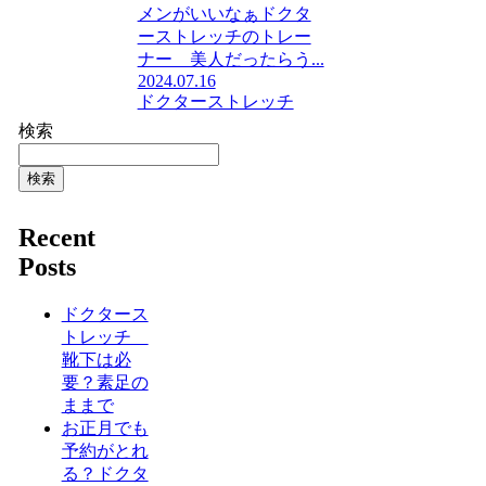
メンがいいなぁドクタ
ーストレッチのトレー
ナー 美人だったらう...
2024.07.16
ドクターストレッチ
検索
検索
Recent
Posts
ドクタース
トレッチ
靴下は必
要？素足の
ままで
お正月でも
予約がとれ
る？ドクタ