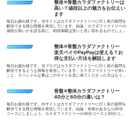
整体✕骨盤カラダファクトリーは
カラダファクトリー
高い？値段以上の魅力をお伝えい
ます
毎日お疲れ様です。当サイトはカラダファクトリーに行く前の疑問を
解決できる様な情報を発信しています。結論：カラダファクトリーの
値段が高いかを語る前に、初回体験は安いと言い切れるものでしょ
う！まだ体験前の方は是非ご予約を。本当におすすめです↓色...
整体✕骨盤カラダファクトリー
カラダファクトリー
楽天ペイやPayPayは使える？お
得な支払い方法を解説します
毎日お疲れ様です。当ブログはカラダファクトリーに行く前の疑問を
解決できるような情報を発信しています。カラダファクトリーが良い
こと、スペシャルな事はこのサイトを見に来てくださった方はもうご
存じだと思います。ご予約は公式サイトからがおすすめです...
骨盤✕整体カラダファクトリー
カラダファクトリー
40分と60分の違いは？
毎日お疲れ様です。当サイトはカラダファクトリーに行く前の疑問を
解決できる様な情報を発信しています。結論：余裕があるなら60分
コースにしましょう。カラダファクトリーの40分コースと60分コー
スの違いですが60分コースでは、揉みほぐしのほか、頭...