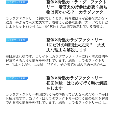
整体✕骨盤カ・ラ・ダ ファクト
カラダファクトリー
リー 着替えの持参は必要？持ち
物は何かいる？ カラダファクト
リーに初めて行く時の持ち物や支
カラダファクトリーに初めて行くとき。持ち物は何が必要なのかな？
払い方法について解説します
結論 手ぶらでも大丈夫です。着替えが必要な服装（スーツなど）だ
と上下セット220円（上下各110円）の店舗で用意している着替えを
借りられます。初回の場合の持ち物について私が行った...
整体✕骨盤カラダファクトリー
カラダファクトリー
1回だけの利用は大丈夫？ 大丈
夫な理由を解説します
毎日お疲れ様です。当サイトはカラダファクトリーに行く前の疑問を
解決できるような情報を発信しています。結論 カラダファクトリ
ー 1回だけの利用は勿論可能です。その場で次回の予約を求められ
る事などありません。初回体験価格はかなり安く設定されてい...
整体✕骨盤カラダファクトリー
カラダファクトリー
初回体験 はじめて行く時の解説
をします
カラダファクトリー初回に行く時の準備ってどんなものだろう？毎日
お疲れ様です。当サイトはカラダファクトリーに行く前の疑問を解決
できる様な情報を発信しています。結論 カラダファクトリーにはじ
めて行くには下記の手順を確認していただければ簡単です。...