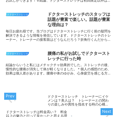
お試しができます！↓結論、ドクターストレッチは初回限定以外は
（格安マッサージ等と比較して）高く感じると思います。今回...
ドクターストレッチのスタッフは
ドクターストレッチ
話題が豊富で楽しい。話題が豊富
な理由は？
毎日お疲れ様です。当ブログはドクターストレッチに行く前の疑問を
解決できるような情報を発信しています。ドクターストレッチのトレ
ーナー。トレーナーの接客面はどうなんだろう？折角行くんだから会
話を楽しみたいなぁ結論 ドクターストレッチのトレーナー...
腰痛の私がお試しでドクタースト
ドクターストレッチ
レッチに行った時
結論からいうと私にはメチャクチャ効果的でした。ストレッチの後、
慢性的な腰痛が消失して体が軽くなりました。＊個人の感想のため、
効果は個人差があります。腰痛や体のゆがみ、心身疲労を感じる方。
是非一度体験してみてください！＜以下個人の感想です＞は...
ドクターストレッチ トレーナーにイケ
メンは？美人は？ トレーナーとの関わ
りの楽しみや異性を指名する時の心構え
を解説します
ドクターストレッチは料金高い？ 料金
以上の魅力と行って良かったと思える理