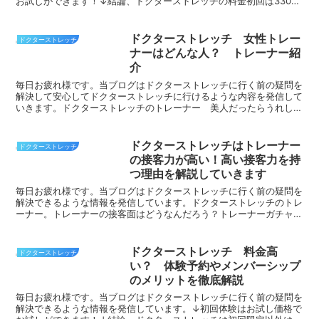
お試しができます！↓結論、ドクターストレッチの料金初回は3300
円からサービスを受ける事ができます。はじめてドクター...
ドクターストレッチ 女性トレー
ドクターストレッチ
ナーはどんな人？ トレーナー紹
介
毎日お疲れ様です。当ブログはドクターストレッチに行く前の疑問を
解決して安心してドクターストレッチに行けるような内容を発信して
いきます。ドクターストレッチのトレーナー 美人だったらうれしい
なぁそうですよね。折角時間とお金を使ってストレッチをし...
ドクターストレッチはトレーナー
ドクターストレッチ
の接客力が高い！高い接客力を持
つ理由を解説していきます
毎日お疲れ様です。当ブログはドクターストレッチに行く前の疑問を
解決できるような情報を発信しています。ドクターストレッチのトレ
ーナー。トレーナーの接客面はどうなんだろう？トレーナーガチャと
かあるのかな？実際にストレッチをしてくれる人。気になり...
ドクターストレッチ 料金高
ドクターストレッチ
い？ 体験予約やメンバーシップ
のメリットを徹底解説
毎日お疲れ様です。当ブログはドクターストレッチに行く前の疑問を
解決できるような情報を発信しています。↓初回体験はお試し価格で